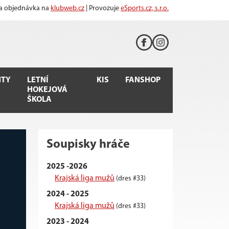
 a objednávka na
klubweb.cz
| Provozuje
eSports.cz, s.r.o.
TY
LETNÍ
KIS
FANSHOP
HOKEJOVÁ
ŠKOLA
Soupisky hráče
2025 -2026
Krajská liga mužů
(dres #33)
2024 - 2025
Krajská liga mužů
(dres #33)
2023 - 2024