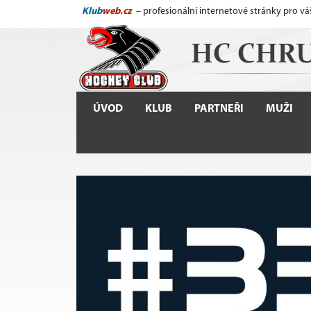
Klub
web.cz
– profesionální internetové stránky pro vá
ÚVOD
KLUB
PARTNEŘI
MUŽI