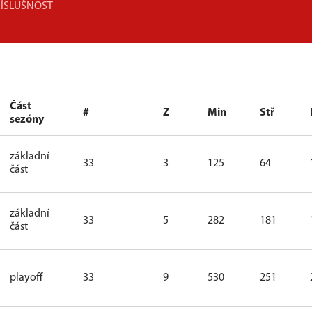
ŘÍSLUŠNOST
Část
#
Z
Min
Stř
sezóny
základní
33
3
125
64
část
základní
33
5
282
181
část
playoff
33
9
530
251