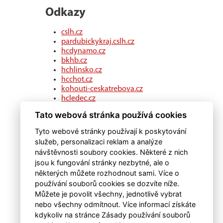
Odkazy
cslh.cz
pardubickykraj.cslh.cz
hcdynamo.cz
bkhb.cz
hchlinsko.cz
hcchot.cz
kohouti-ceskatrebova.cz
hcledec.cz
hclitomysl.cz
Tato webová stránka používá cookies
hcskutec.cz
hcslovan.com
Tyto webové stránky používají k poskytování
hcchocen.cz
služeb, personalizaci reklam a analýze
hcpolicka.com
návštěvnosti soubory cookies. Některé z nich
hcsvetlans.cz
jsou k fungování stránky nezbytné, ale o
eSports.cz
některých můžete rozhodnout sami. Více o
klubweb.cz
používání souborů cookies se dozvíte níže.
onlajny.com
Můžete je povolit všechny, jednotlivě vybrat
nebo všechny odmítnout. Více informací získáte
kdykoliv na stránce Zásady používání souborů