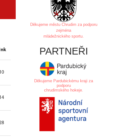
Děkujeme městu Chrudim za
podporu
zejména
mládežnického sportu.
PARTNEŘI
Ink
Zás
Prů
Úsp
So
10
54
4.80
84.38
0
Děkujeme Pardubickému kraji za
podporu
chrudimského hokeje.
.
14
167
2.98
92.27
0
28
228
3.17
90.84
0