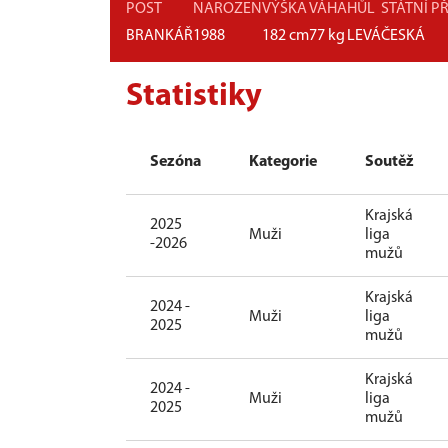
POST
NAROZEN
VÝŠKA
VÁHA
HŮL
STÁTNÍ P
BRANKÁŘ
1988
182
cm
77
kg
LEVÁ
ČESKÁ
Statistiky
Sezóna
Kategorie
Soutěž
Krajská
2025
Muži
liga
-2026
mužů
Krajská
2024 -
Muži
liga
2025
mužů
Krajská
2024 -
Muži
liga
2025
mužů