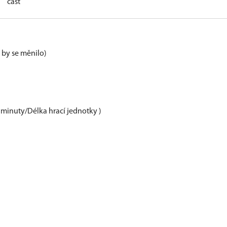
část
e by se měnilo)
 minuty/Délka hrací jednotky )