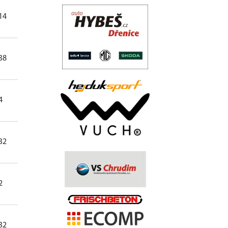
.
14
51
4.91
83.61
0
38
293
4.03
89.60
0
..
4
58
2.02
93.55
0
.
32
192
4.06
85.71
0
.
2
47
1.00
95.92
0
.
.
32
397
2.13
92.54
1