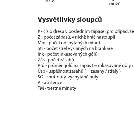
2018
mužů
Vysvětlivky sloupců
# - číslo dresu v posledním zápase (pro případ, ž
Z - počet zápasů, v nichž hráč nastoupil
Min - počet odchytaných minut
Stř - počet střel vyslaných na brankáře
Ink - počet inkasovaných gólů
Zás - počet zásahů
Prů - průměr gólů na zápas ( = inkasované góly /
Úsp - úspěšnost zásahů ( = zásahy / střely )
SO - shut-outy, vychytané nuly
A - asistence
TM - trestné minuty