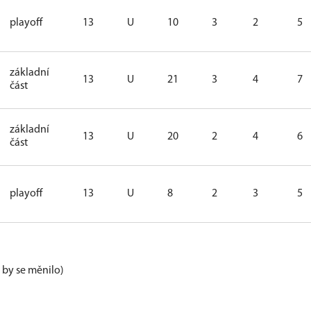
playoff
13
U
10
3
2
5
základní
13
U
21
3
4
7
část
základní
13
U
20
2
4
6
část
playoff
13
U
8
2
3
5
e by se měnilo)