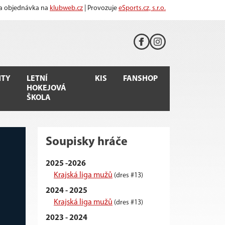
 a objednávka na
klubweb.cz
| Provozuje
eSports.cz, s.r.o.
TY
LETNÍ
KIS
FANSHOP
HOKEJOVÁ
ŠKOLA
Soupisky hráče
2025 -2026
Krajská liga mužů
(dres #13)
2024 - 2025
Krajská liga mužů
(dres #13)
2023 - 2024