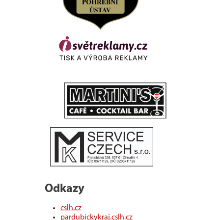
Odkazy
cslh.cz
pardubickykraj.cslh.cz