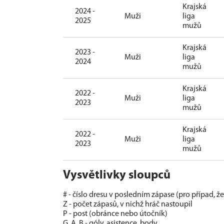
Krajská
2024 -
Muži
liga
2025
mužů
Krajská
2023 -
Muži
liga
2024
mužů
Krajská
2022 -
Muži
liga
2023
mužů
Krajská
2022 -
Muži
liga
2023
mužů
Vysvětlivky sloupců
# - číslo dresu v posledním zápase (pro případ, ž
Z - počet zápasů, v nichž hráč nastoupil
P - post (obránce nebo útočník)
G, A, B - góly, asistence, body