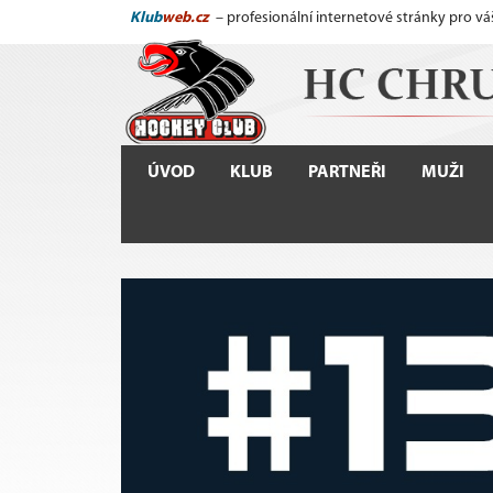
Klub
web.cz
– profesionální internetové stránky pro vá
ÚVOD
KLUB
PARTNEŘI
MUŽI