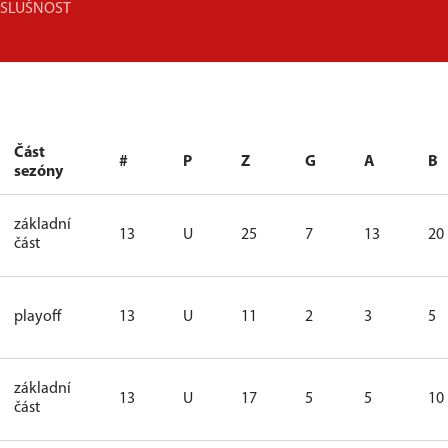
ÍSLUŠNOST
Část
#
P
Z
G
A
B
sezóny
základní
13
U
25
7
13
20
část
playoff
13
U
11
2
3
5
základní
13
U
17
5
5
10
část