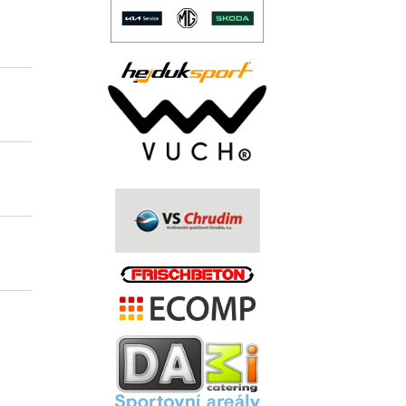
5
3
2
26
8
0
..
2
6
-3
20
10
0
.
0
0
0
6
3
0
.
0
0
4
4
2
0
.
.