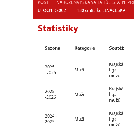
POST
NAROZEN
VÝŠKA
VÁHA
HŮL
STÁTNÍ PŘ
ÚTOČNÍK
2002
180
cm
85
kg
LEVÁ
ČESKÁ
Statistiky
Sezóna
Kategorie
Soutěž
Krajská
2025
Muži
liga
-2026
mužů
Krajská
2025
Muži
liga
-2026
mužů
Krajská
2024 -
Muži
liga
2025
mužů