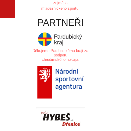
zejména
mládežnického sportu.
PARTNEŘI
+
-
+/-
TM
2
5
Děkujeme Pardubickému kraji za
podporu
chrudimského hokeje.
.
20
16
4
52
11
0
6
5
1
10
5
0
.
11
13
-2
16
8
0