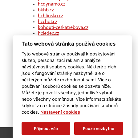
hcdynamo.cz
bkhb.cz
hchlinsko.cz
hcchot.cz
kohouti-ceskatrebova.cz
hcledec.cz
hclitomysl.cz
Tato webová stránka používá cookies
hcskutec.cz
hcslovan.com
Tyto webové stránky používají k poskytování
hcchocen.cz
služeb, personalizaci reklam a analýze
hcpolicka.com
návštěvnosti soubory cookies. Některé z nich
hcsvetlans.cz
jsou k fungování stránky nezbytné, ale o
eSports.cz
některých můžete rozhodnout sami. Více o
klubweb.cz
používání souborů cookies se dozvíte níže.
onlajny.com
Můžete je povolit všechny, jednotlivě vybrat
nebo všechny odmítnout. Více informací získáte
kdykoliv na stránce Zásady používání souborů
cookies.
Nastavení cookies
Přijmout vše
Pouze nezbytné
RSS