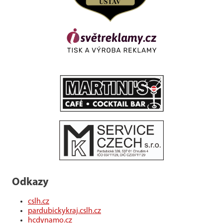
Odkazy
cslh.cz
pardubickykraj.cslh.cz
hcdynamo.cz