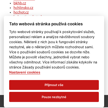
bkhb.cz
hchlinsko.cz
hcchot.cz
kohouti-ceskatrebova.cz
hcledec.cz
Tato webová stránka používá cookies
hclitomysl.cz
hcskutec.cz
Tyto webové stránky používají k poskytování služeb,
hcslovan.com
personalizaci reklam a analýze návštěvnosti soubory
hcchocen.cz
cookies. Některé z nich jsou k fungování stránky
hcpolicka.com
nezbytné, ale o některých můžete rozhodnout sami.
hcsvetlans.cz
Více o používání souborů cookies se dozvíte níže.
eSports.cz
Můžete je povolit všechny, jednotlivě vybrat nebo
klubweb.cz
všechny odmítnout. Více informací získáte kdykoliv na
onlajny.com
stránce Zásady používání souborů cookies.
Nastavení cookies
Přijmout vše
Pouze nezbytné
©
eSports s.r.o.
& HC Chrudim
Nastavení cookies
RSS