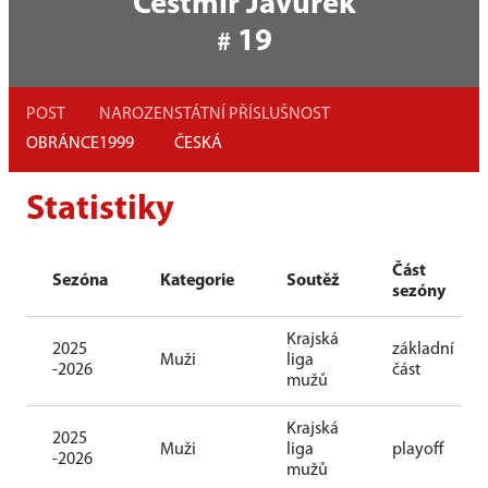
Čestmír Javůrek
19
#
POST
NAROZEN
STÁTNÍ PŘÍSLUŠNOST
OBRÁNCE
1999
ČESKÁ
Statistiky
Část
Sezóna
Kategorie
Soutěž
sezóny
Krajská
2025
základní
Muži
liga
-2026
část
mužů
Krajská
2025
Muži
liga
playoff
-2026
mužů