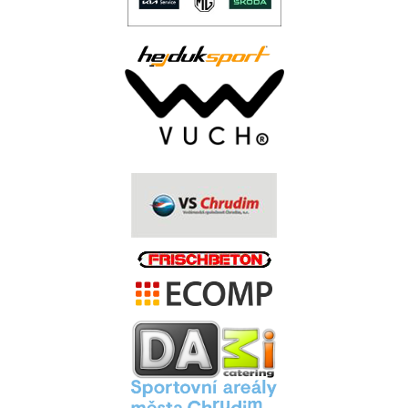
..
.
.
.
.