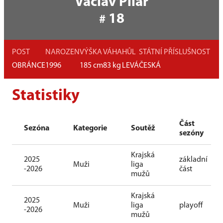
Václav Pilař
18
#
POST
NAROZEN
VÝŠKA
VÁHA
HŮL
STÁTNÍ PŘÍSLUŠNOST
OBRÁNCE
1996
185
cm
83
kg
LEVÁ
ČESKÁ
Statistiky
Část
Sezóna
Kategorie
Soutěž
sezóny
Krajská
2025
základní
Muži
liga
-2026
část
mužů
Krajská
2025
Muži
liga
playoff
-2026
mužů