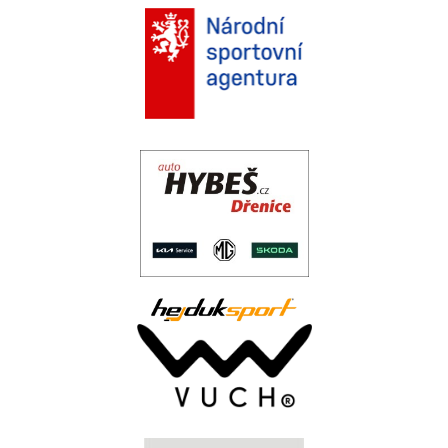
.
.
..
.
.