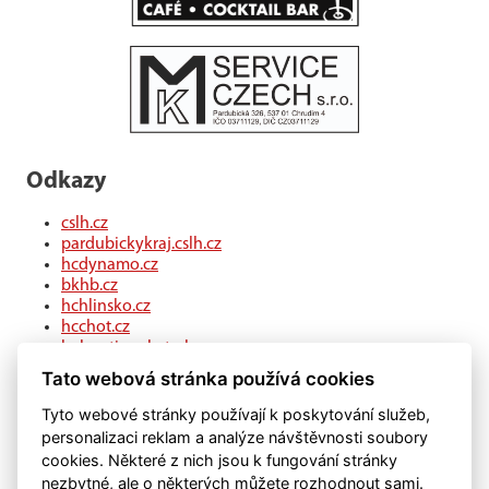
Odkazy
cslh.cz
pardubickykraj.cslh.cz
hcdynamo.cz
bkhb.cz
hchlinsko.cz
hcchot.cz
kohouti-ceskatrebova.cz
hcledec.cz
Tato webová stránka používá cookies
hclitomysl.cz
hcskutec.cz
Tyto webové stránky používají k poskytování služeb,
hcslovan.com
personalizaci reklam a analýze návštěvnosti soubory
hcchocen.cz
cookies. Některé z nich jsou k fungování stránky
hcpolicka.com
nezbytné, ale o některých můžete rozhodnout sami.