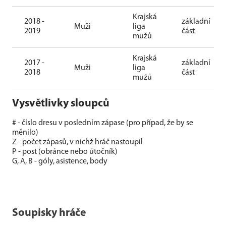
Krajská
2018 -
základní
Muži
liga
2019
část
mužů
Krajská
2017 -
základní
Muži
liga
2018
část
mužů
Vysvětlivky sloupců
# - číslo dresu v posledním zápase (pro případ, že by se
měnilo)
Z - počet zápasů, v nichž hráč nastoupil
P - post (obránce nebo útočník)
G, A, B - góly, asistence, body
Soupisky hráče