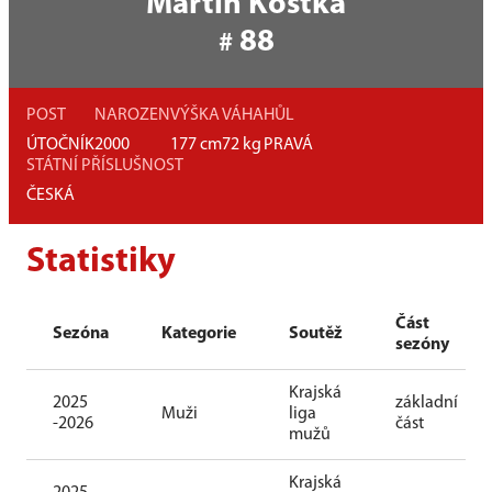
Martin Kostka
88
#
POST
NAROZEN
VÝŠKA
VÁHA
HŮL
ÚTOČNÍK
2000
177
cm
72
kg
PRAVÁ
STÁTNÍ PŘÍSLUŠNOST
ČESKÁ
Statistiky
Část
Sezóna
Kategorie
Soutěž
sezóny
Krajská
2025
základní
Muži
liga
-2026
část
mužů
Krajská