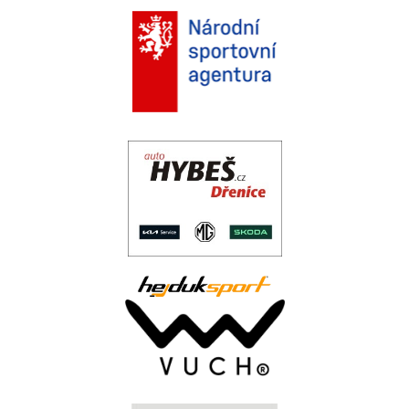
.
.
..
.
.