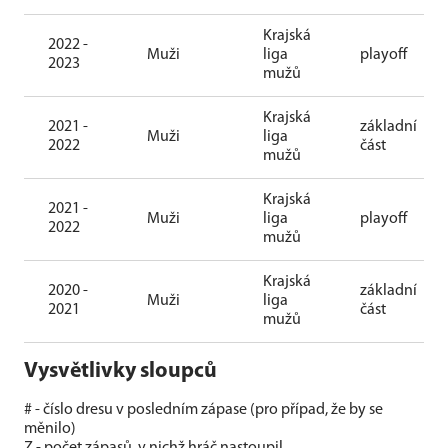
Krajská
2022 -
Muži
liga
playoff
2023
mužů
Krajská
2021 -
základní
Muži
liga
2022
část
mužů
Krajská
2021 -
Muži
liga
playoff
2022
mužů
Krajská
2020 -
základní
Muži
liga
2021
část
mužů
Vysvětlivky sloupců
# - číslo dresu v posledním zápase (pro případ, že by se
měnilo)