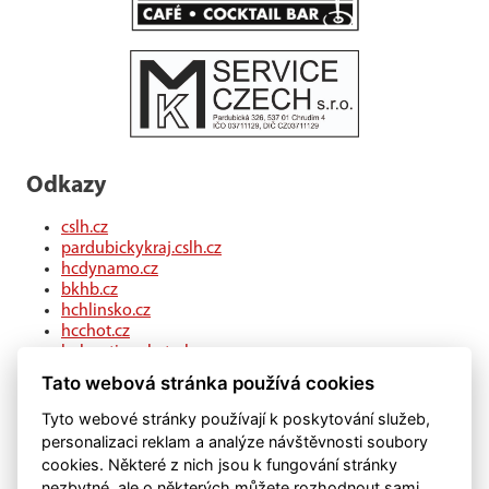
Odkazy
cslh.cz
pardubickykraj.cslh.cz
hcdynamo.cz
bkhb.cz
hchlinsko.cz
hcchot.cz
kohouti-ceskatrebova.cz
hcledec.cz
Tato webová stránka používá cookies
hclitomysl.cz
hcskutec.cz
Tyto webové stránky používají k poskytování služeb,
hcslovan.com
personalizaci reklam a analýze návštěvnosti soubory
hcchocen.cz
cookies. Některé z nich jsou k fungování stránky
hcpolicka.com
nezbytné, ale o některých můžete rozhodnout sami.